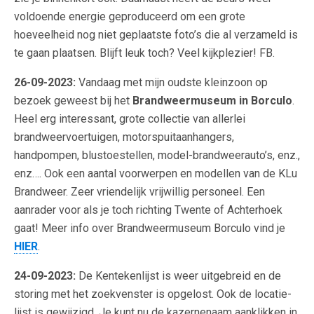
voldoende energie geproduceerd om een grote
hoeveelheid nog niet geplaatste foto’s die al verzameld is
te gaan plaatsen. Blijft leuk toch? Veel kijkplezier! FB.
26-09-2023:
Vandaag met mijn oudste kleinzoon op
bezoek geweest bij het
Brandweermuseum in Borculo
.
Heel erg interessant, grote collectie van allerlei
brandweervoertuigen, motorspuitaanhangers,
handpompen, blustoestellen, model-brandweerauto’s, enz.,
enz…. Ook een aantal voorwerpen en modellen van de KLu
Brandweer. Zeer vriendelijk vrijwillig personeel. Een
aanrader voor als je toch richting Twente of Achterhoek
gaat! Meer info over Brandweermuseum Borculo vind je
HIER
.
24-09-2023:
De Kentekenlijst is weer uitgebreid en de
storing met het zoekvenster is opgelost. Ook de locatie-
lijst is gewijzigd. Je kunt nu de kazernenaam aanklikken in