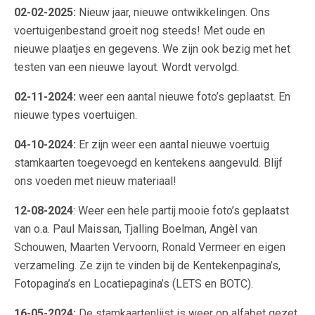
02-02-2025:
Nieuw jaar, nieuwe ontwikkelingen. Ons
voertuigenbestand groeit nog steeds! Met oude en
nieuwe plaatjes en gegevens. We zijn ook bezig met het
testen van een nieuwe layout. Wordt vervolgd.
02-11-2024:
weer een aantal nieuwe foto’s geplaatst. En
nieuwe types voertuigen.
04-10-2024:
Er zijn weer een aantal nieuwe voertuig
stamkaarten toegevoegd en kentekens aangevuld. Blijf
ons voeden met nieuw materiaal!
12-08-2024
: Weer een hele partij mooie foto’s geplaatst
van o.a. Paul Maissan, Tjalling Boelman, Angèl van
Schouwen, Maarten Vervoorn, Ronald Vermeer en eigen
verzameling. Ze zijn te vinden bij de Kentekenpagina’s,
Fotopagina’s en Locatiepagina’s (LETS en BOTC).
16-05-2024:
De stamkaartenlijst is weer op alfabet gezet,