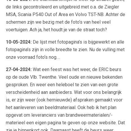
de links gecontroleerd en uitgebreid met o.a. de Ziegler
MSA, Scania P540 Out of Area en Volvo TST-NB. Achter de
schermen zijn we bezig met de foto’s van heel veel
voertuigen. Ach ja, het houdt je van de straat toch?
10-05-2024:
De lijst met fotopagina’s is bijgewerkt en alle
fotopagina’s zijn in volle breedte te zien. Nu de vulling met
onze voorraad foto’s nog….
27-04-2024:
Wat een feest was het weer, de ERIC beurs
op de oude Vlb. Twenthe. Veel oude en nieuwe bekenden
gesproken. En weer een heleboel te zien van een grote
verscheidenheid aan aanbieders. Wat voor ons belangrijk
is, er zijn weer (ook hernieuwde) afspraken gemaakt voor
het aanleveren van beeldmateriaal. Ook heb ik het plan
opgevat om leveranciers van brandweermaterialen/-
materieel een eigen pagina te geven op onze website. Dat
zie je binnenkort ook. Daarnaast heeft de beurs weer